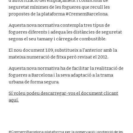
d’autorització del’emplaçament i condicions de
seguretat mínimes de les fogueres que recull les
propostes de la plataforma #CrememBarcelona.
Aquesta nova normativa contempla tres tipus de
fogueres diferents i adequa les distàncies de seguretat
segons el seu tamany i càrrega de combustible.
El nou document
1.09,
substitueix a l'anterior amb la
mateixa numeració de fitxa però revisat e
l 2012
.
Aquesta nova normativa ha de facilitar la realització de
fogueres a Barcelona i la seva adaptació a la trama
urbana de forma segura.
Sí voleu podeu descarregar-vos el document clicant
aquí.
#CrememBarcelona plataforma per la preservació i protecció de les