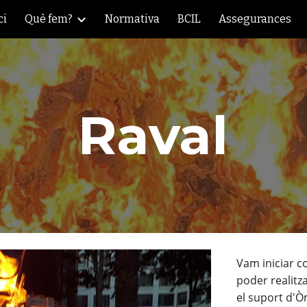
ci
Què fem?
Normativa
BCIL
Assegurances
ip to main content
Skip to navigat
Raval
Vam iniciar co
poder realitz
el suport d'Ò