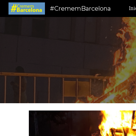
#CrememBarcelona
Ini
Sk