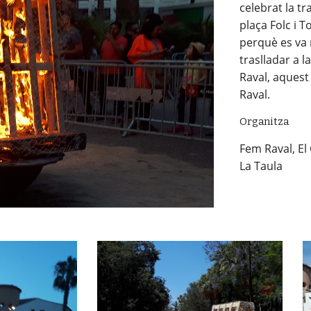
celebrat la tr
plaça Folc i T
perquè es va 
traslladar a l
Raval, aquest
Raval. 
Organitza
Fem Raval, El
La Taula 