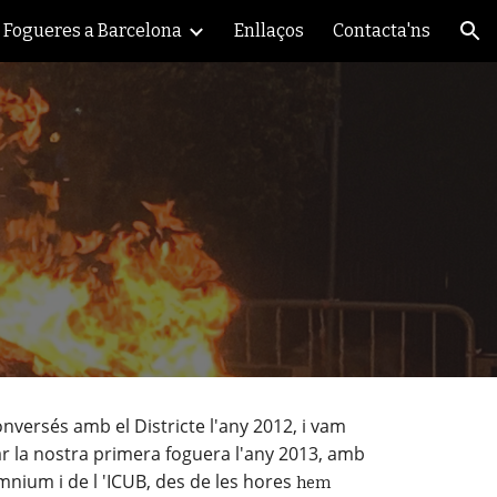
Fogueres a Barcelona
Enllaços
Contacta'ns
ion
nversés amb el Districte l'any 2012, i vam 
ar la nostra primera foguera l'any 2013, amb 
mnium i de l 'ICUB, des de les hores 
hem 